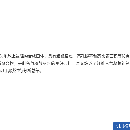
为地球上最轻的合成固体，具有超低密度、高孔隙率和高比表面积等优点
然聚合物，是制备气凝胶材料的良好原料。本文综述了纤维素气凝胶的制
应用现状进行分析总结。
引用格式