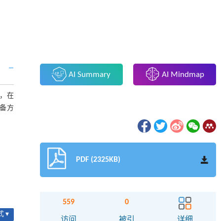
AI Summary
AI Mindmap
，在
备方
PDF (2325KB)
559
0
 ▾
访问
被引
详细