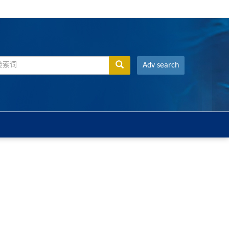
Adv search