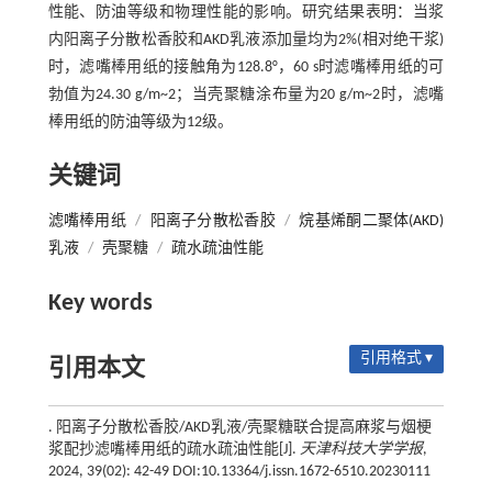
性能、防油等级和物理性能的影响。研究结果表明：当浆
内阳离子分散松香胶和AKD乳液添加量均为2%(相对绝干浆)
时，滤嘴棒用纸的接触角为128.8°，60 s时滤嘴棒用纸的可
勃值为24.30 g/m~2；当壳聚糖涂布量为20 g/m~2时，滤嘴
棒用纸的防油等级为12级。
关键词
滤嘴棒用纸
/
阳离子分散松香胶
/
烷基烯酮二聚体(AKD)
乳液
/
壳聚糖
/
疏水疏油性能
Key words
引用格式 ▾
引用本文
. 阳离子分散松香胶/AKD乳液/壳聚糖联合提高麻浆与烟梗
浆配抄滤嘴棒用纸的疏水疏油性能[J].
天津科技大学学报
,
2024, 39(02): 42-49 DOI:10.13364/j.issn.1672-6510.20230111