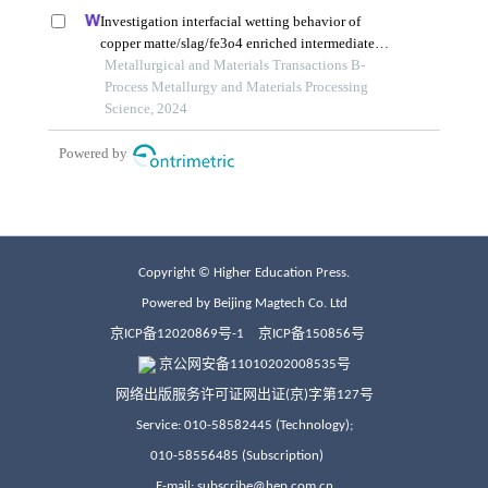
Copyright © Higher Education Press.
Powered by Beijing Magtech Co. Ltd
京ICP备12020869号-1
京ICP备150856号
京公网安备11010202008535号
网络出版服务许可证网出证(京)字第127号
Service: 010-58582445 (Technology);
010-58556485 (Subscription)
E-mail: subscribe@hep.com.cn