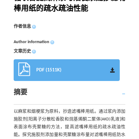
棒用纸的疏水疏油性能
作者信息
+
Author information
+
文章历史
+
PDF (1511K)
摘要
以麻浆和烟梗浆为原料，抄造滤嘴棒用纸。通过浆内添加
施胶剂[阳离子分散松香胶和烷基烯酮二聚体(AKD)乳液]和
表面涂布壳聚糖的方法，提高滤嘴棒用纸的疏水疏油性
能。探究施胶剂添加量和壳聚糖涂布量对滤嘴棒用纸防水