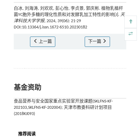
白冰, 刘海涛, 刘欢欢, 彭心怡, 李贞景, 郭庆彬. 植物乳植杆
菌YC胞外多糖的理化性质和对发酵乳加工特性的影响[J].
天
津科技大学学报
, 2024, 39(06): 21-29
DOI:10.13364/j.issn.1672-6510.20230182
上一篇
下一篇
基金资助
食品营养与安全国家重点实验室开放课题(SKLFNS-KF-
202103,SKLFNS-KF-202004); 天津市教委科研计划项目
(2018KJ093)