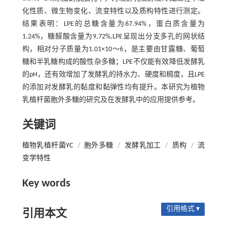
化性质、微生物变化、流变特性以及质构特性进行测定。
结果表明：LPE的总糖含量为67.94%，蛋白质含量为
1.24%，糖醛酸含量为9.72%,LPE呈现出分支多孔的网状结
构，相对分子质量为1.01×10～6，是主要由甘露糖、葡萄
糖和半乳糖构成的酸性杂多糖；LPE不仅能有效降低发酵乳
的pH，还有效增加了发酵乳的持水力、硬度和稠度，且LPE
的添加对发酵乳的黏度和黏弹性均有提升。本研究为植物
乳植杆菌胞外多糖的研究及在发酵乳中的应用提供参考。
关键词
植物乳植杆菌YC
/
胞外多糖
/
发酵乳加工
/
质构
/
流
变学特性
Key words
引用格式 ▾
引用本文