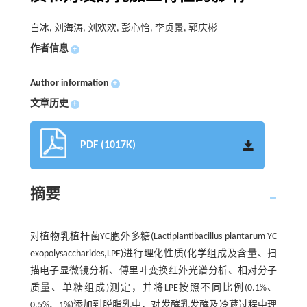
白冰, 刘海涛, 刘欢欢, 彭心怡, 李贞景, 郭庆彬
作者信息
+
Author information
+
文章历史
+
PDF (1017K)
摘要
对植物乳植杆菌YC胞外多糖(Lactiplantibacillus plantarum YC
exopolysaccharides,LPE)进行理化性质(化学组成及含量、扫
描电子显微镜分析、傅里叶变换红外光谱分析、相对分子
质量、单糖组成)测定，并将LPE按照不同比例(0.1%、
0.5%、1%)添加到脱脂乳中，对发酵乳发酵及冷藏过程中理