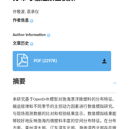
许敬波, 袁承仪
作者信息
+
Author information
+
文章历史
+
PDF (2297K)
摘要
本研究基于OpenDrift模型对渤海漂浮微塑料的分布特征、
输运规律和不同季节的主控动力因素进行数值模拟研究。
与现场观测数据的比对和校验结果显示，数值模拟结果能
够较好地反映渤海内微塑料丰度的空间分布特征。在分布
方面，莱州湾大部、辽东湾东北部、渤海湾西北部存在微