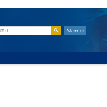
Adv search