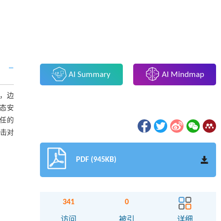
AI Summary
AI Mindmap
，边
态安
任的
攻击对
PDF (945KB)
341
0
访问
被引
详细