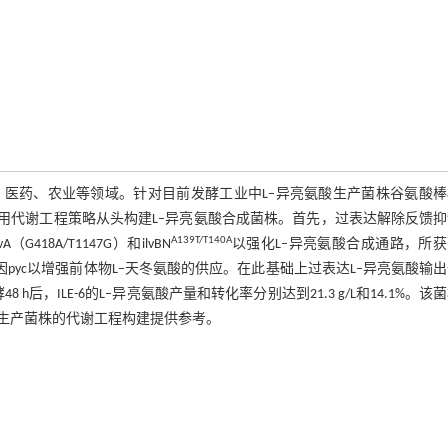
、医药、农业等领域。针对目前发酵工业中L–异亮氨酸生产菌株谷氨酸棒
期长等不足，利用代谢工程策略从头构建L–异亮氨酸合成菌株。首先，过表达解除反馈
A139T/T140A
vA（G418A/T1147G）和ilvBN
以强化L–异亮氨酸合成通路，所
编码基因pyc以增强前体物L–天冬氨酸的供应。在此基础上过表达L–异亮氨酸输
 h后，ILE-6的L–异亮氨酸产量和转化率分别达到21.3 g/L和14.1%。该
生产菌株的代谢工程构建提供参考。