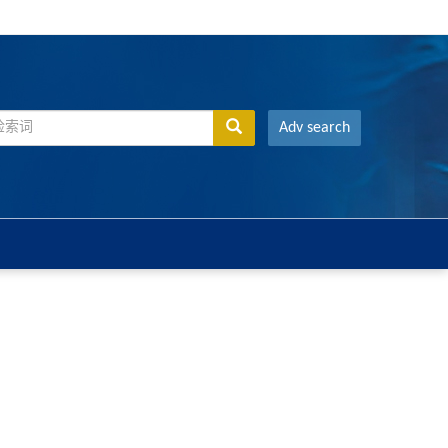
Adv search