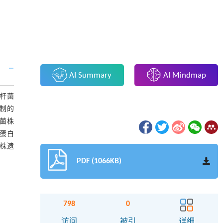
AI Summary
AI Mindmap
杆菌
抑制的
获菌株
出蛋白
菌株遗
PDF (1066KB)
798
0
访问
被引
详细