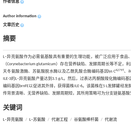
作者信息
+
Author information
+
文章历史
+
摘要
L–异亮氨酸作为必需氨基酸具有重要的生理功能，被广泛应用于食品
（Corynebacterium glutamicum）存在营养缺陷、发酵周
A279T
天冬氨酸激酶、苏氨酸脱水酶以及乙酰乳酸合酶编码基因lys C
、il
ILE-3的L–异亮氨酸产量达到3.5 g/L。然后，过表达丙酮酸羧化酶
编码基因brnFE以促进其外排，获得菌株ILE-6。该菌株在5 L发酵罐经发酵48
传背景清晰、无营养缺陷、发酵周期短，其所用策略可为分支链氨基酸
关键词
L–异亮氨酸
/
L–苏氨酸
/
代谢工程
/
谷氨酸棒杆菌
/
代谢流