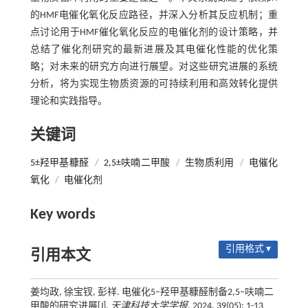
的HMF电催化氧化反应路径，并深入分析其反应机制；重
点讨论用于HMF催化氧化反应的电催化剂的设计策略，并
总结了催化剂研究的最新进展及其电催化性能的优化策
略；对未来的研究方向进行展望。对这些研究进展的系统
分析，将为实现生物质资源的可持续利用和高效转化提供
理论和实践指导。
关键词
5±羟甲基糠醛
/
2,5±呋喃二甲酸
/
生物质利用
/
电催化
氧化
/
电催化剂
Key words
引用格式 ▾
引用本文
姜均政, 徐宝钗, 彭祥. 电催化5–羟甲基糠醛制备2,5–呋喃二
甲酸的研究进展[J].
天津科技大学学报
, 2024, 39(05): 1-13