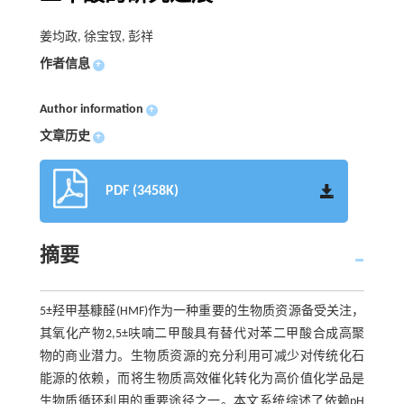
姜均政, 徐宝钗, 彭祥
作者信息
+
Author information
+
文章历史
+
PDF (3458K)
摘要
5±羟甲基糠醛(HMF)作为一种重要的生物质资源备受关注，
其氧化产物2,5±呋喃二甲酸具有替代对苯二甲酸合成高聚
物的商业潜力。生物质资源的充分利用可减少对传统化石
能源的依赖，而将生物质高效催化转化为高价值化学品是
生物质循环利用的重要途径之一。本文系统综述了依赖pH