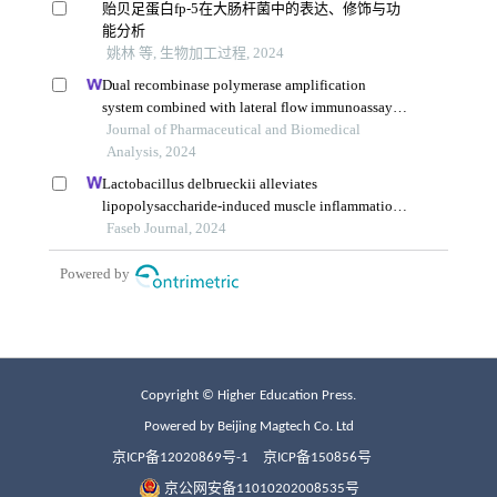
Copyright © Higher Education Press.
Powered by Beijing Magtech Co. Ltd
京ICP备12020869号-1
京ICP备150856号
京公网安备11010202008535号