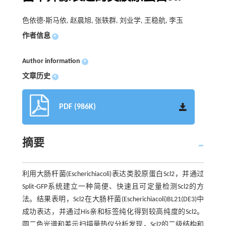
色依德·斯马依, 赵晨旭, 张轶群, 刘业学, 王稳航, 李玉
作者信息
+
Author information
+
文章历史
+
PDF (986K)
摘要
利用大肠杆菌(Escherichiacoli)表达类胶原蛋白Scl2，并通过
Split-GFP系统建立一种简便、快速且可定量检测Scl2的方
法。结果表明，Scl2在大肠杆菌(Escherichiacoli)BL21(DE3)中
成功表达，并通过His亲和标签纯化得到较高纯度的Scl2。
圆二色光谱和差示扫描量热仪分析发现，Scl2的二级结构和