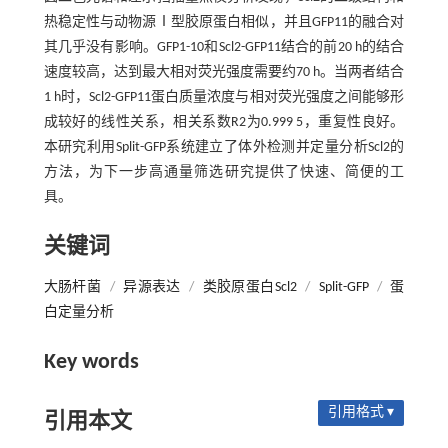
热稳定性与动物源Ⅰ型胶原蛋白相似，并且GFP11的融合对
其几乎没有影响。GFP1-10和Scl2-GFP11结合的前20 h的结合
速度较高，达到最大相对荧光强度需要约70 h。当两者结合
1 h时，Scl2-GFP11蛋白质量浓度与相对荧光强度之间能够形
成较好的线性关系，相关系数R2为0.999 5，重复性良好。
本研究利用Split-GFP系统建立了体外检测并定量分析Scl2的
方法，为下一步高通量筛选研究提供了快速、简便的工
具。
关键词
大肠杆菌
/
异源表达
/
类胶原蛋白Scl2
/
Split-GFP
/
蛋
白定量分析
Key words
引用格式 ▾
引用本文