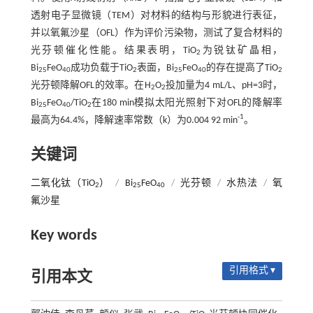
透射电子显微镜（TEM）对材料的结构与形貌进行表征，
并以氧氟沙星（OFL）作为评价污染物，测试了复合材料的
光芬顿催化性能。结果表明，TiO
为锐钛矿晶相，
2
Bi
FeO
成功负载于TiO
表面，Bi
FeO
的存在提高了TiO
25
40
2
25
40
2
光芬顿降解OFL的效率。在H
O
投加量为4 mL/L、pH=3时，
2
2
Bi
FeO
/TiO
在180 min模拟太阳光照射下对OFL的降解率
25
40
2
-1
最高为64.4%，降解速率常数（k）为0.004 92 min
。
关键词
二氧化钛（TiO
）
/
Bi
FeO
/
光芬顿
/
水热法
/
氧
2
25
40
氟沙星
Key words
引用格式 ▾
引用本文