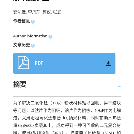
郭沈佳, 李丹芹, 颜仪, 张武
作者信息
+
Author information
+
文章历史
+
PDF
摘要
为了解决二氧化钛（TiO
）粉状材料难以回收、易于结块
2
等问题，以钛片作为阳极，铂片作为阴极，NH
F作为电解
4
液，采用阳极氧化法制备TiO
纳米材料，同时辅助水热法
2
将Bi
FeO
负载其上，成功得到一种可回收的二元复合材
25
40
料。使用X射线衍射（XRD）、扫描电子显微镜（SEM）和