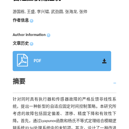
游国栋, 王盛, 李兴韫, 武劲圆, 张海龙, 张帅
作者信息
+
Author information
+
文章历史
+
PDF
摘要
针对同时具有执行器和传感器故障的严格反馈非线性系
统，提出一种新型的自适应固定时间控制策略。本研究所
考虑的故障包括固定偏差、漂移、精度下降和有效性下
降。首先，通过Lyapunov函数和杨氏不等式定理结合模糊逻
辑系统(FLSs)处理系统中的未知项。其次，设计了一种改进