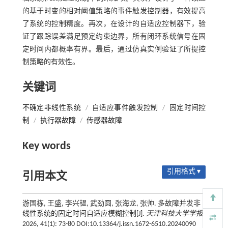
的基于时变的相对阈值策略的事件触发控制器，有效提高
了系统的控制精度。再次，在设计的自适应控制器下，验
证了跟踪误差满足预定约束边界，所有闭环系统信号在固
定时间内都概率有界。最后，通过仿真实例验证了所提控
制策略的有效性。
关键词
不确定非线性系统
/
自适应事件触发控制
/
固定时间控
制
/
执行器故障
/
传感器故障
Key words
引用格式 ▾
引用本文
游国栋, 王盛, 李兴韫, 武劲圆, 张海龙, 张帅. 多故障并发非
线性系统的固定时间自适应模糊控制[J].
天津科技大学学报
,
2026, 41(1): 73-80 DOI:10.13364/j.issn.1672-6510.20240090