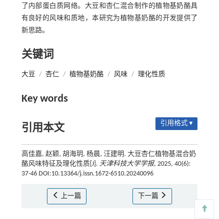
了内部蛋白质网络。大豆和杏仁混合制作的植物基奶酪具
有良好的风味和质地，本研究为植物基奶酪的开发提供了
新思路。
关键词
大豆
/
杏仁
/
植物基奶酪
/
风味
/
理化性质
Key words
引用格式 ▾
引用本文
高佳嘉, 赵颖, 胡海玥, 杨晨, 汪建明. 大豆杏仁植物基混合奶
酪风味特征及理化性质[J].
天津科技大学学报
, 2025, 40(6):
37-46 DOI:10.13364/j.issn.1672-6510.20240096
上一篇
下一篇