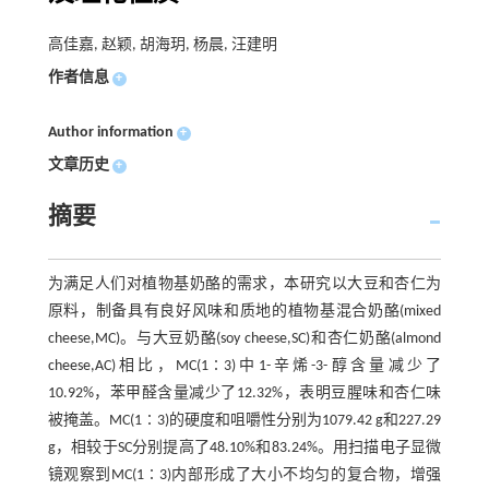
高佳嘉, 赵颖, 胡海玥, 杨晨, 汪建明
作者信息
+
Author information
+
文章历史
+
摘要
为满足人们对植物基奶酪的需求，本研究以大豆和杏仁为
原料，制备具有良好风味和质地的植物基混合奶酪(mixed
cheese,MC)。与大豆奶酪(soy cheese,SC)和杏仁奶酪(almond
cheese,AC)相比，MC(1∶3)中1-辛烯-3-醇含量减少了
10.92%，苯甲醛含量减少了12.32%，表明豆腥味和杏仁味
被掩盖。MC(1∶3)的硬度和咀嚼性分别为1079.42 g和227.29
g，相较于SC分别提高了48.10%和83.24%。用扫描电子显微
镜观察到MC(1∶3)内部形成了大小不均匀的复合物，增强