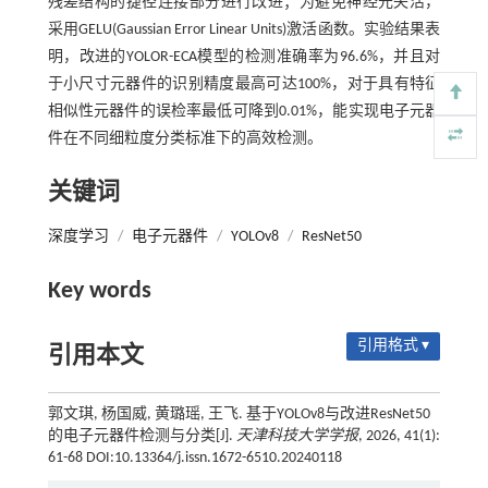
残差结构的捷径连接部分进行改进；为避免神经元失活，
采用GELU(Gaussian Error Linear Units)激活函数。实验结果表
明，改进的YOLOR-ECA模型的检测准确率为96.6%，并且对
于小尺寸元器件的识别精度最高可达100%，对于具有特征
相似性元器件的误检率最低可降到0.01%，能实现电子元器
件在不同细粒度分类标准下的高效检测。
关键词
深度学习
/
电子元器件
/
YOLOv8
/
ResNet50
Key words
引用格式 ▾
引用本文
郭文琪, 杨国威, 黄璐瑶, 王飞. 基于YOLOv8与改进ResNet50
的电子元器件检测与分类[J].
天津科技大学学报
, 2026, 41(1):
61-68 DOI:10.13364/j.issn.1672-6510.20240118