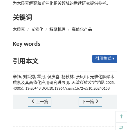
为木质素解聚和光催化相关领域的后续研究提供参考。
关键词
木质素
/
光催化
/
解聚机理
/
高值化产品
Key words
引用格式 ▾
引用本文
辛钰, 刘哲秀, 霍丹, 侯庆喜, 杨秋林, 张凤山. 光催化解聚木
质素及其高值化应用研究进展[J].
天津科技大学学报
, 2025,
40(05): 13-20+48 DOI:10.13364/j.issn.1672-6510.20240158
上一篇
下一篇