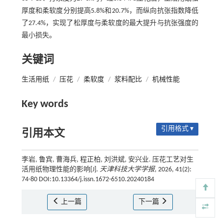
厚度和柔软度分别提高5.8%和20.7%，而纵向抗张指数降低
了27.4%，实现了松厚度与柔软度的最大提升与抗张强度的
最小损失。
关键词
生活用纸
/
压花
/
柔软度
/
浆料配比
/
机械性能
Key words
引用格式 ▾
引用本文
李岩, 鲁宾, 曹海兵, 程正柏, 刘洪斌, 安兴业. 压花工艺对生
活用纸物理性能的影响[J].
天津科技大学学报
, 2026, 41(2):
74-80 DOI:10.13364/j.issn.1672-6510.20240184
上一篇
下一篇