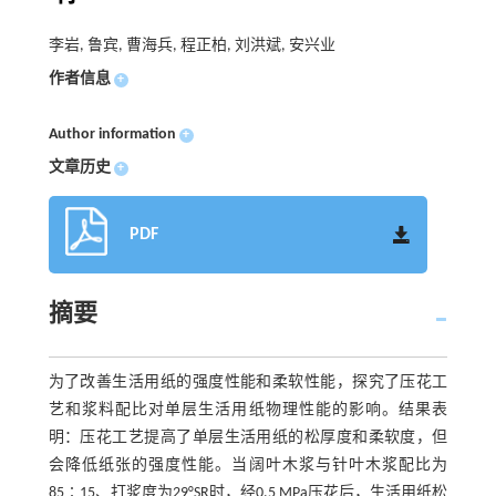
李岩, 鲁宾, 曹海兵, 程正柏, 刘洪斌, 安兴业
作者信息
+
Author information
+
文章历史
+
PDF
摘要
为了改善生活用纸的强度性能和柔软性能，探究了压花工
艺和浆料配比对单层生活用纸物理性能的影响。结果表
明：压花工艺提高了单层生活用纸的松厚度和柔软度，但
会降低纸张的强度性能。当阔叶木浆与针叶木浆配比为
85∶15、打浆度为29°SR时，经0.5 MPa压花后，生活用纸松