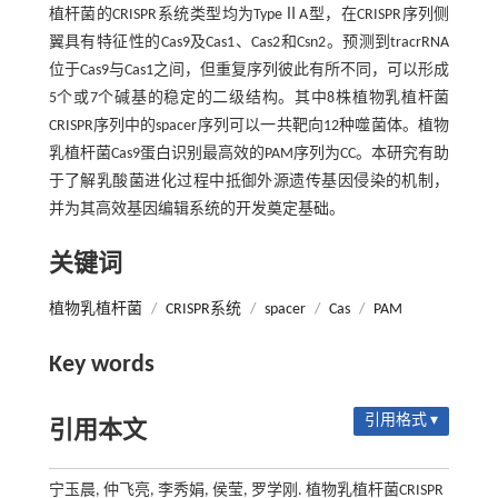
植杆菌的CRISPR系统类型均为TypeⅡA型，在CRISPR序列侧
翼具有特征性的Cas9及Cas1、Cas2和Csn2。预测到tracrRNA
位于Cas9与Cas1之间，但重复序列彼此有所不同，可以形成
5个或7个碱基的稳定的二级结构。其中8株植物乳植杆菌
CRISPR序列中的spacer序列可以一共靶向12种噬菌体。植物
乳植杆菌Cas9蛋白识别最高效的PAM序列为CC。本研究有助
于了解乳酸菌进化过程中抵御外源遗传基因侵染的机制，
并为其高效基因编辑系统的开发奠定基础。
关键词
植物乳植杆菌
/
CRISPR系统
/
spacer
/
Cas
/
PAM
Key words
引用格式 ▾
引用本文
宁玉晨, 仲飞亮, 李秀娟, 侯莹, 罗学刚. 植物乳植杆菌CRISPR