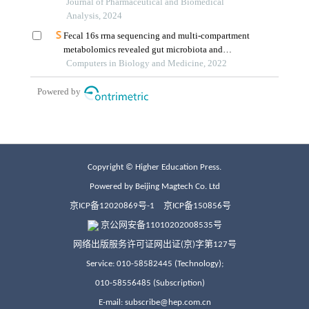
Copyright © Higher Education Press.
Powered by Beijing Magtech Co. Ltd
京ICP备12020869号-1
京ICP备150856号
京公网安备11010202008535号
网络出版服务许可证网出证(京)字第127号
Service: 010-58582445 (Technology);
010-58556485 (Subscription)
E-mail: subscribe@hep.com.cn