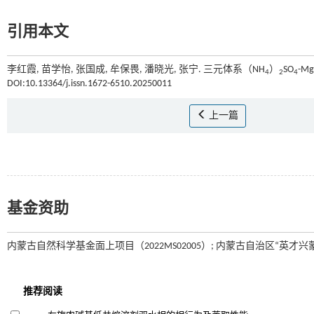
引用本文
李红霞, 苗学怡, 张国成, 牟保畏, 潘晓光, 张宁. 三元体系（NH
）
SO
-Mg
4
2
4
DOI:10.13364/j.issn.1672-6510.20250011
上一篇
基金资助
内蒙古自然科学基金面上项目（2022MS02005）; 内蒙古自治区“英