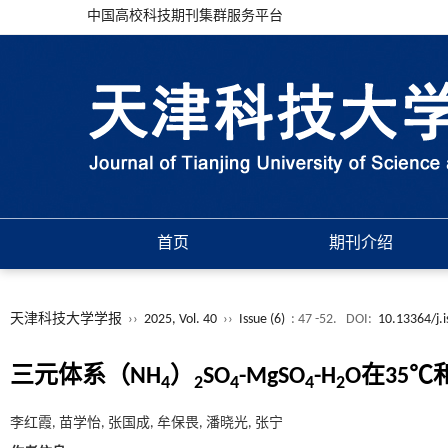
中国高校科技期刊集群服务平台
首页
期刊介绍
天津科技大学学报
››
2025, Vol. 40
››
Issue (6)
: 47 -52.
DOI:
10.13364/j.
三元体系（NH
）
SO
-MgSO
-H
O在35℃
4
2
4
4
2
李红霞, 苗学怡, 张国成, 牟保畏, 潘晓光, 张宁