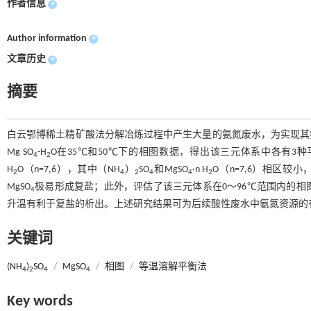
作者信息
+
Author information
+
文章历史
+
摘要
白云鄂博稀土精矿酸法分解冶炼过程中产生大量的氨氮废水，为实现其
Mg SO
-H
O在35℃和50℃下的相图数据，得出该三元体系中各有3种
4
2
H
O（n=7,6），其中（NH
）
SO
和MgSO
·n H
O（n=7,6）相区较小
2
4
2
4
4
2
MgSO
极易形成复盐；此外，评估了该三元体系在0～96℃范围内的
4
升温有利于复盐的析出。上述研究结果可为后续酸性废水中氨氮资源的
关键词
(NH
)
SO
/
MgSO
/
相图
/
等温溶解平衡法
4
2
4
4
Key words