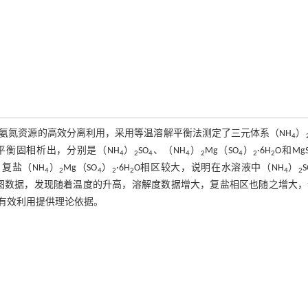
氨氮资源的高效分离利用，采用等温溶解平衡法测定了三元体系（NH
）
4
平衡固相析出，分别是（NH
）
SO
、（NH
）
Mg（SO
）
·6H
O和Mg
4
2
4
4
2
4
2
2
，复盐（NH
）
Mg（SO
）
·6H
O相区较大，说明在水溶液中（NH
）
S
4
2
4
2
2
4
2
相图数据，发现随着温度的升高，溶解度数据增大，复盐相区也随之增大，
有效利用提供理论依据。