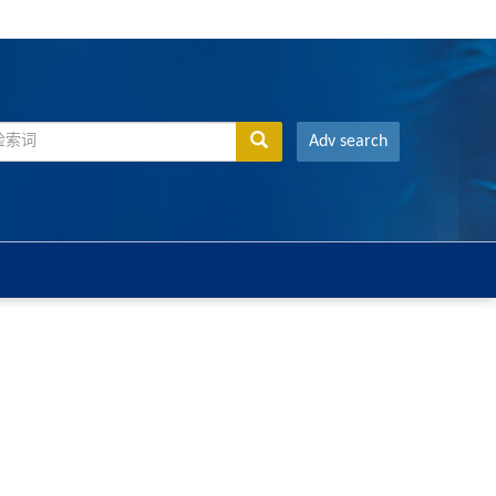
Adv search