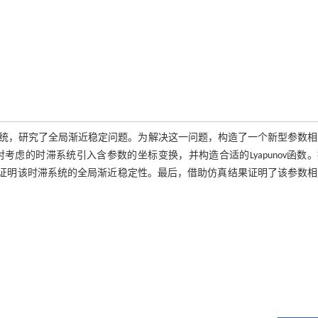
统，研究了全局渐近稳定问题。为解决这一问题，构造了一个新型参数相
虑的时滞系统引入含参数的坐标变换，并构造合适的Lyapunov函数
kii泛函，证明该时滞系统的全局渐近稳定性。最后，借助仿真结果证明了该参数