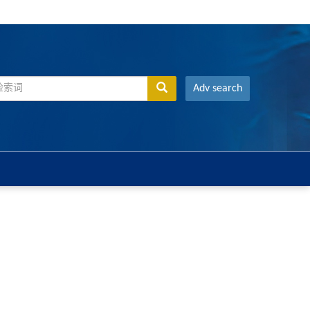
Adv search