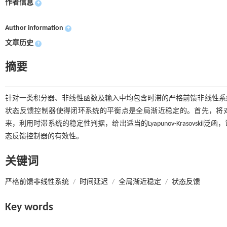
作者信息
+
Author information
+
文章历史
+
摘要
针对一类积分器、非线性函数及输入中均包含时滞的严格前馈非线性系
状态反馈控制器使得闭环系统的平衡点是全局渐近稳定的。首先，将对考
来，利用时滞系统的稳定性判据，给出适当的Lyapunov-Krasovs
态反馈控制器的有效性。
关键词
严格前馈非线性系统
/
时间延迟
/
全局渐近稳定
/
状态反馈
Key words