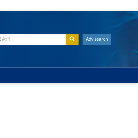
Adv search