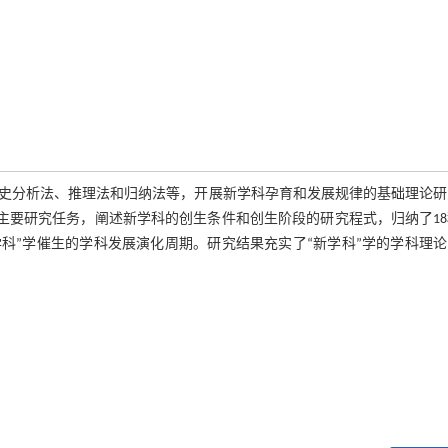
史分析法、推理法和归纳法等，开展新学科孕育和发展规律的基础理论研
其主要研究任务，阐述新学科的创生条件和创生阶段的研究程式，归纳了1
科”学催生的学科发展演化周期。研究结果充实了“新学科”学的学科理