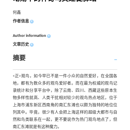
何鑫
作者信息
+
Author information
+
文章历史
+
摘要
<正>观鸟，如今早已不是一件小众的自然爱好，在全国各
地，都有为数众多的观鸟爱好者。而在最为权威的观鸟记
录统计和分享平台中，除了云南、四川、西藏这些原本生
物多样性就高、人类干扰相对较少的观鸟热点地区，位于
上海市浦东新区西南角的南汇东滩也以颇为独特的地位位
列其中。毕竟，很少有人会把上海这样的超级大都市与自
然和鸟类联系在一起，更不要说作为热门观鸟地点了，但
南汇东滩就是有这种魔力。