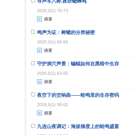
寻声车八岭,夜听蟋蟀鸣
2026,0(1) 70-73
摘要
鸣声为证：树蟋的分类秘密
2026,0(1) 66-69
摘要
守护洞穴声景：蝙蝠如何在黑暗中生存
2026,0(1) 63-65
摘要
夜空下的交响曲——蛙鸣里的生存密码
2026,0(1) 58-62
摘要
九连山夜调记：海拔梯度上的蛙鸣盛宴