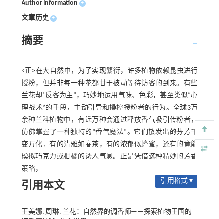
Author information
+
文章历史
+
摘要
<正>在大自然中，为了实现繁衍，许多植物依赖昆虫进行
授粉，但并非每一种花都甘于被动等待访客的到来。有些
兰花却“反客为主”，巧妙地运用气味、色彩，甚至类似“心
理战术”的手段，主动引导和操控授粉者的行为。全球3万
余种兰科植物中，有近万种会通过释放香气吸引传粉者，
仿佛掌握了一种独特的“香气魔法”。它们散发出的芬芳千
变万化，有的清雅如春茶，有的浓郁似蜂蜜，还有的竟能
模拟巧克力或柑橘的诱人气息。正是凭借这种精妙的芳香
策略，
引用格式 ▾
引用本文
王美娜, 周琳. 兰花：自然界的调香师——探索植物王国的