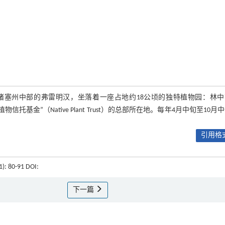
诸塞州中部的弗雷明汉，坐落着一座占地约18公顷的独特植物园：林中
土植物信托基金”（Native Plant Trust）的总部所在地。每年4月中旬至10月
引用格式
1): 80-91 DOI:
下一篇