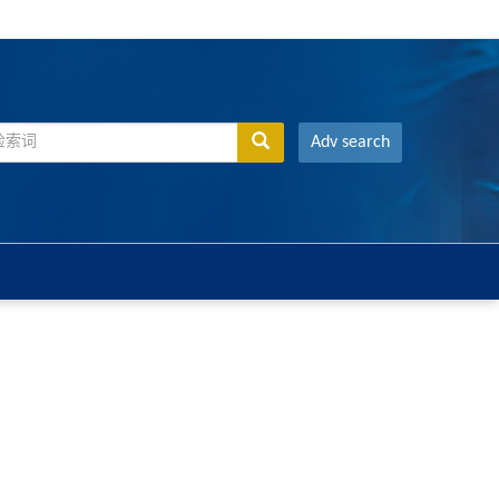
Adv search