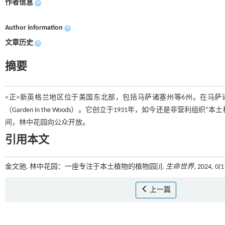
作者信息
+
Author information
+
文章历史
+
摘要
<正>新英格兰地区位于美国东北部，包括马萨诸塞州等6州。在马萨
（Garden in the Woods）。它创立于1931年，如今还是非营利组织“本
间，林中花园向公众开放。
引用本文
金文驰. 林中花园：一座专注于本土植物的植物园[J].
生命世界
, 2024, 0(1
上一篇