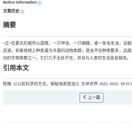
Author information
+
文章历史
+
摘要
<正>在夏天的城市公园里，一只甲虫、一只蝴蝶，或一条毛毛虫，总
足道，却是地球上种类最为丰富的动物类群。昆虫不仅种类繁多，远超
功的生物类群之一。它们几乎无处不在，并且与人类的生活息息相关。
引用本文
陈楠. 以公民科学的方式，探秘地表昆虫[J].
生命世界
, 2025, 0(05): 18-25 
上一篇