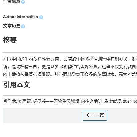
作者信息
+
Author information
+
文章历史
+
摘要
<正>中国的生物多样性看云南，云南的生物多样性则集中在铜壁关。
境，是动植物王国，更是众多珍稀物种的美好家园。这里不仅拥有我国
的山地植被垂直带谱景观。热带雨林孕育了众多的花草树木，高大的龙
引用本文
肖治术, 龚强帮. 铜壁关——万物生灵秘境,向往之地[J].
生命世界
, 2024, 0
上一篇