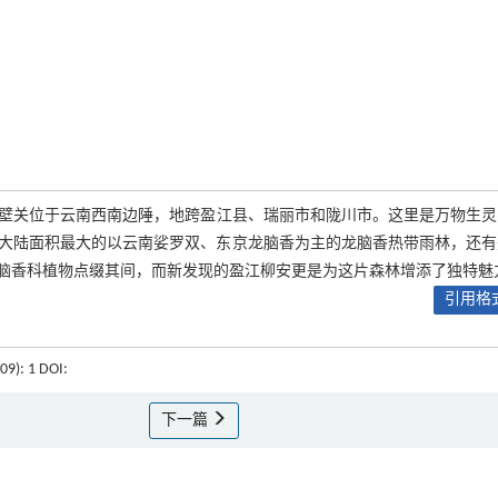
铜壁关位于云南西南边陲，地跨盈江县、瑞丽市和陇川市。这里是万物生灵
大陆面积最大的以云南娑罗双、东京龙脑香为主的龙脑香热带雨林，还有
脑香科植物点缀其间，而新发现的盈江柳安更是为这片森林增添了独特魅
引用格式
(09): 1 DOI:
下一篇