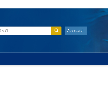
Adv search