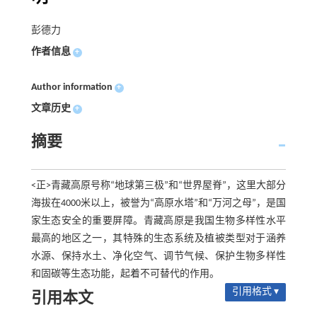
彭德力
作者信息
+
Author information
+
文章历史
+
摘要
<正>青藏高原号称“地球第三极”和“世界屋脊”，这里大部分
海拔在4000米以上，被誉为“高原水塔”和“万河之母”，是国
家生态安全的重要屏障。青藏高原是我国生物多样性水平
最高的地区之一，其特殊的生态系统及植被类型对于涵养
水源、保持水土、净化空气、调节气候、保护生物多样性
和固碳等生态功能，起着不可替代的作用。
引用格式 ▾
引用本文