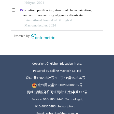
Copyright © Higher Education Press.
Powered by Beijing Magtech Co. Ltd
京ICP备12020869号-1
京ICP备150856号
京公网安备11010202008535号
网络出版服务许可证网出证(京)字第127号
Service: 010-58582445 (Technology);
010-58556485 (Subscription)
E-mail: subscribe@hep.com.cn