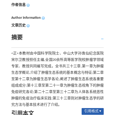
作者信息
+
Author information
+
文章历史
+
摘要
<正>本教材由中国科学院院士、中山大学孙逸仙纪念医院
宋尔卫教授担任主编,全国20余所高等医学院校肿瘤学领域
专家、教授共同编写完成。全书共三十三章,第一章为肿瘤
生态学概论,介绍了肿瘤生态系统的基本概念与特征;第二章
至第十二章为肿瘤生态学各论,阐述了肿瘤生态系统各重要
组成成分;第十三章至第二十一章为肿瘤生态视角下的肿瘤
免疫研究各论;第二十二章至第三十二章为人体各系统恶性
肿瘤的免疫治疗临床实践;第三十三章则对肿瘤生态学的研
究方法与基本技术进行了介绍。
引用格式 ▾
引用本文