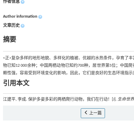
作者信息
+
Author information
+
文章历史
+
摘要
<正>复杂多样的地形地貌、多样化的植被、优越的水热条件，孕育了丰富
物已知12 000余种；中国两栖动物已知约700种，居世界第5位；中
赖性强，容易受到环境变化的影响，因此，它们是良好的生态环境指示
引用本文
江建平, 李成. 保护多姿多彩的两栖爬行动物，我们在行动！[J].
生命世
上一篇