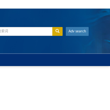
Adv search