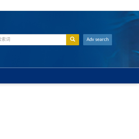
Adv search