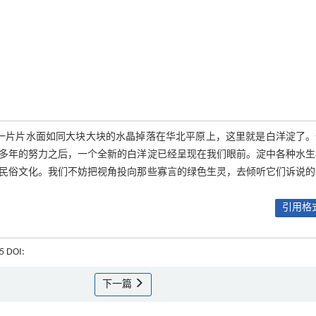
，一片片水面如同大块大块的水晶掉落在华北平原上，这里就是白洋淀了
多年的努力之后，一个全新的白洋淀已经呈现在我们眼前。淀中各种水生
民俗文化。我们不妨把视角投向那些寡言的绿色生灵，去倾听它们诉说的
引用格式
55 DOI:
下一篇