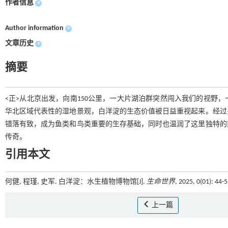
作者信息
+
Author information
+
文章历史
+
摘要
<正>从北京出发，向南150公里，一大片湖泊群突然闯入我们的视野
华北区域代表性的湿地景观，白洋淀的生态价值被日益重视起来。经过
错落有致，成为鱼类和鸟类重要的生存基础，同时也温润了这里独特的
传奇。
引用本文
何健, 程瑾, 史军. 白洋淀：水生植物博物馆[J].
生命世界
, 2025, 0(01): 44-
上一篇