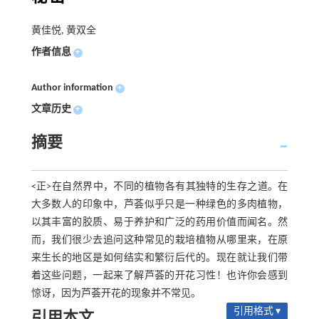
黄佳悦, 黄双全
作者信息
+
Author information
+
文章历史
+
摘要
<正>在自然界中，不同的植物各有其独特的生存之道。在
大多数人的印象中，芦荟似乎只是一种绿色的多肉植物，
以其丰富的胶质、易于养护和广泛的药用价值而闻名。然
而，我们很少去追问这种常见的栽培植物从哪里来，在原
来生长的地区是如何结实和繁衍后代的。现在就让我们带
着这些问题，一起来了解芦荟的开花习性！也许你会感到
惊讶，因为芦荟开花的现象并不常见。
引用格式 ▾
引用本文