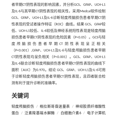
者早期CT阴性表现的影响因素，并分析GCS、GFAP、UCH-L1
及IL-6与其早期CT阴性表现的相关性，采用Medcal软件绘制
GCS、GFAP、UCH-L1及IL-6诊断轻度颅脑损伤患者早期CT阴
性表现的受试者操作特征（ROC）曲线。结果 GCS、GFAP较
低、UCH-L1较低、IL-6较低及神经系统阳性表现是轻度颅脑
损伤患者早期CT阴性表现的危险因素（P<0.05）。GCS与轻
度颅脑损伤患者早期CT阴性表现呈正相关
（P<0.001）,GFAP、UCH-L1及IL-6与轻度颅脑损伤患者早期
CT阴性表现均呈负相关（P<0.001）。GCS、GFAP、UCH-L1
及IL-6联合诊断轻度颅脑损伤患者早期CT阴性表现的曲线下
面积（AUC）为0.970。结论 GCS、GFAP、UCH-L1及IL-6可用
于诊断轻度颅脑损伤患者早期CT阴性表现，且四者联合检
测有利于提升诊断的准确率。
关键词
轻度颅脑损伤
/
格拉斯哥昏迷量表
/
神经胶质纤维酸性
蛋白
/
泛素羧基端水解酶
/
白细胞介素6
/
电子计算机