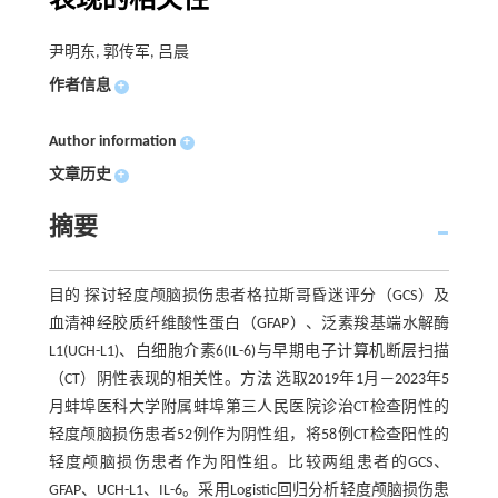
表现的相关性
尹明东, 郭传军, 吕晨
作者信息
+
Author information
+
文章历史
+
摘要
目的 探讨轻度颅脑损伤患者格拉斯哥昏迷评分（GCS）及
血清神经胶质纤维酸性蛋白（GFAP）、泛素羧基端水解酶
L1(UCH-L1)、白细胞介素6(IL-6)与早期电子计算机断层扫描
（CT）阴性表现的相关性。方法 选取2019年1月—2023年5
月蚌埠医科大学附属蚌埠第三人民医院诊治CT检查阴性的
轻度颅脑损伤患者52例作为阴性组，将58例CT检查阳性的
轻度颅脑损伤患者作为阳性组。比较两组患者的GCS、
GFAP、UCH-L1、IL-6。采用Logistic回归分析轻度颅脑损伤患