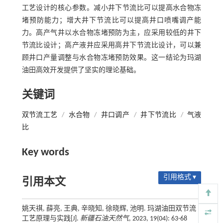
工艺设计的核心参数。减小井下节流比可以提高水合物冻
堵预防能力；增大井下节流比可以提高井口喷嘴调产能
力。高产气井以水合物冻堵预防为主，应采用较低的井下
节流比设计；高产液井应采用高井下节流比设计，可以兼
顾井口产量调整与水合物冻堵预防效果。这一结论为玛湖
油田高效开发提供了坚实的理论基础。
关键词
双节流工艺
/
水合物
/
井口调产
/
井下节流比
/
气液
比
Key words
引用格式 ▾
引用本文
姚天祺, 薛亮, 王典, 辛晓知, 徐晓辉, 池明. 玛湖油田双节流
工艺原理与实践[J].
新疆石油天然气
, 2023, 19(04): 63-68