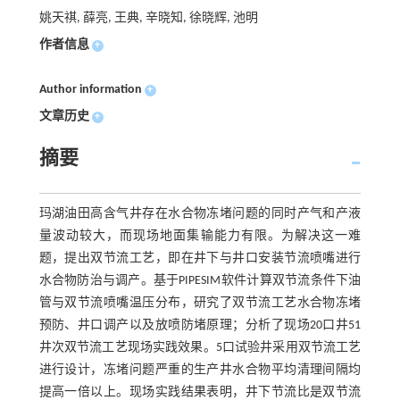
姚天祺, 薛亮, 王典, 辛晓知, 徐晓辉, 池明
作者信息
+
Author information
+
文章历史
+
摘要
玛湖油田高含气井存在水合物冻堵问题的同时产气和产液
量波动较大，而现场地面集输能力有限。为解决这一难
题，提出双节流工艺，即在井下与井口安装节流喷嘴进行
水合物防治与调产。基于PIPESIM软件计算双节流条件下油
管与双节流喷嘴温压分布，研究了双节流工艺水合物冻堵
预防、井口调产以及放喷防堵原理；分析了现场20口井51
井次双节流工艺现场实践效果。5口试验井采用双节流工艺
进行设计，冻堵问题严重的生产井水合物平均清理间隔均
提高一倍以上。现场实践结果表明，井下节流比是双节流