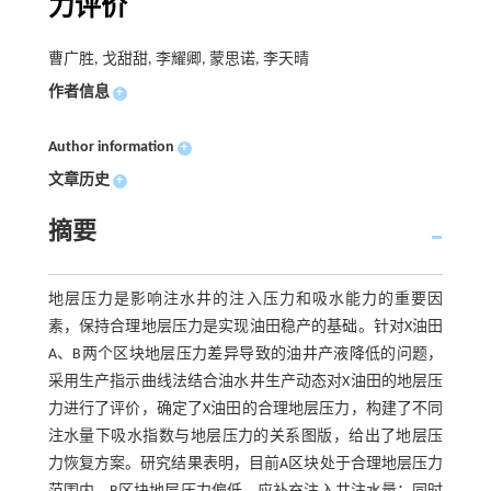
力评价
曹广胜, 戈甜甜, 李耀卿, 蒙思诺, 李天晴
作者信息
+
Author information
+
文章历史
+
摘要
地层压力是影响注水井的注入压力和吸水能力的重要因
素，保持合理地层压力是实现油田稳产的基础。针对X油田
A、B两个区块地层压力差异导致的油井产液降低的问题，
采用生产指示曲线法结合油水井生产动态对X油田的地层压
力进行了评价，确定了X油田的合理地层压力，构建了不同
注水量下吸水指数与地层压力的关系图版，给出了地层压
力恢复方案。研究结果表明，目前A区块处于合理地层压力