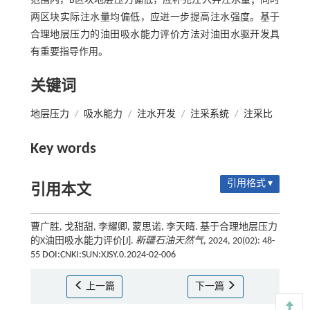
范围内，B区块地层压力偏低，应补充注入井注水量；同时
两区块实际注水量均偏低，应进一步提高注水强度。基于
合理地层压力的油田吸水能力评价方法对油田水驱开发具
有重要指导作用。
关键词
地层压力
/
吸水能力
/
注水开发
/
注采系统
/
注采比
Key words
引用格式 ▾
引用本文
曹广胜, 戈甜甜, 李耀卿, 蒙思诺, 李天晴. 基于合理地层压力
的X油田吸水能力评价[J].
新疆石油天然气
, 2024, 20(02): 48-
55 DOI:CNKI:SUN:XJSY.0.2024-02-006
上一篇
下一篇