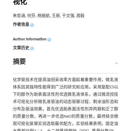
视化
朱哲涵, 何芬, 杨振航, 王辰, 于文强, 周毅
作者信息
+
Author information
+
文章历史
+
摘要
化学驱技术在提高油田采收率方面起着重要作用，微乳液
体系因其独特性能得到广泛的研究和应用。采用复配C5以
下的醇作为助表面活性剂优选微乳液体系，通过微流控技
术可视化分析微乳液驱油的动态驱替过程、剩余油形态和
分布及驱油效果。首先优选助表面活性剂异丙醇和正丁醇
的质量分数，再进一步优选NaCl的质量分数，最终结合微
观可视化驱替实验选取最优配方。实验结果表明，固定油