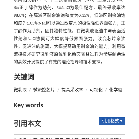
水两相比例1∶1、十二烷基硫酸钠（SDS）质量分数5%、
8%正丁醇作为助剂、3%NaCl为最佳配方，最终采收率达
98.8%；在高渗区剩余油饱和度为0.15%，低渗区剩余油饱
和度为1.05%;NaCl可以通过改变水的极性降低界面张力；正
丁醇作为助剂，因其独特性能，在微乳液驱油中与表面活
性剂和NaCl协同可大幅度降低界面张力，改变芯片亲油
性，促进油的剥离，大幅提高动用剩余油的能力。利用微
流控技术研究微乳液原位乳化动态驱替过程为储层剩余油
的高效开发提供了有效的理论指导和技术支撑。
关键词
微乳液
/
微流控芯片
/
提高采收率
/
可视化
/
化学驱
Key words
引用格式 ▾
引用本文