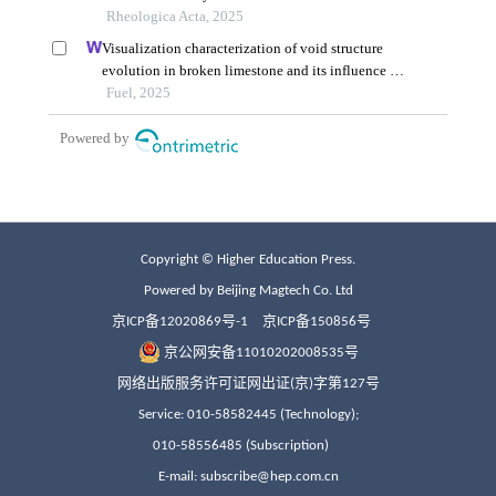
Copyright © Higher Education Press.
Powered by Beijing Magtech Co. Ltd
京ICP备12020869号-1
京ICP备150856号
京公网安备11010202008535号
网络出版服务许可证网出证(京)字第127号
Service: 010-58582445 (Technology);
010-58556485 (Subscription)
E-mail: subscribe@hep.com.cn