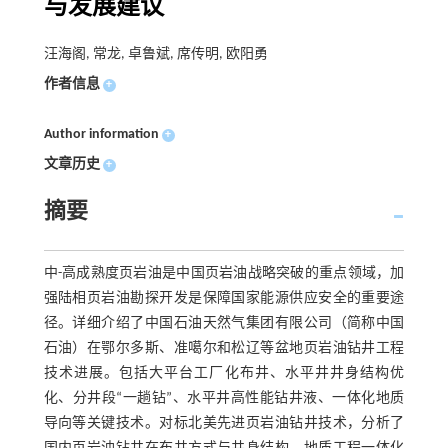
与发展建议
汪海阁, 常龙, 卓鲁斌, 席传明, 欧阳勇
作者信息
+
Author information
+
文章历史
+
摘要
中-高成熟度页岩油是中国页岩油战略突破的重点领域，加
强陆相页岩油勘探开发是保障国家能源供应安全的重要途
径。详细介绍了中国石油天然气集团有限公司（简称中国
石油）在鄂尔多斯、准噶尔和松辽等盆地页岩油钻井工程
技术进展。包括大平台工厂化布井、水平井井身结构优
化、分井段“一趟钻”、水平井高性能钻井液、一体化地质
导向等关键技术。对标北美先进页岩油钻井技术，分析了