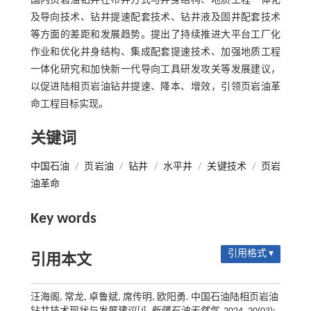
国内页岩油钻井在布井方式与井身结构、地质工程一体化
及导向技术、钻井提速配套技术、钻井液及固井配套技术
等方面的差距和发展趋势。提出了持续推进大平台工厂化
作业和优化井身结构、集成配套提速技术、加强地质工程
一体化研究和加快新一代导向工具研发攻关等发展建议，
以促进陆相页岩油钻井提速、降本、增效，引领页岩油革
命工程目标实现。
关键词
中国石油
/
页岩油
/
钻井
/
水平井
/
关键技术
/
页岩
油革命
Key words
引用格式 ▾
引用本文
汪海阁, 常龙, 卓鲁斌, 席传明, 欧阳勇. 中国石油陆相页岩油