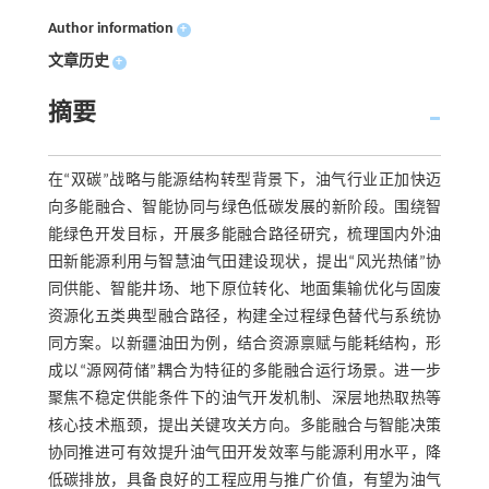
Author information
+
文章历史
+
摘要
在“双碳”战略与能源结构转型背景下，油气行业正加快迈
向多能融合、智能协同与绿色低碳发展的新阶段。围绕智
能绿色开发目标，开展多能融合路径研究，梳理国内外油
田新能源利用与智慧油气田建设现状，提出“风光热储”协
同供能、智能井场、地下原位转化、地面集输优化与固废
资源化五类典型融合路径，构建全过程绿色替代与系统协
同方案。以新疆油田为例，结合资源禀赋与能耗结构，形
成以“源网荷储”耦合为特征的多能融合运行场景。进一步
聚焦不稳定供能条件下的油气开发机制、深层地热取热等
核心技术瓶颈，提出关键攻关方向。多能融合与智能决策
协同推进可有效提升油气田开发效率与能源利用水平，降
低碳排放，具备良好的工程应用与推广价值，有望为油气