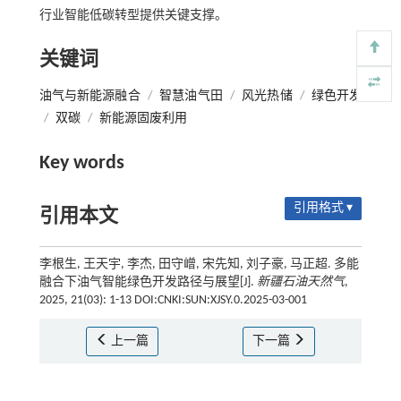
行业智能低碳转型提供关键支撑。
关键词
油气与新能源融合
/
智慧油气田
/
风光热储
/
绿色开发
/
双碳
/
新能源固废利用
Key words
引用格式 ▾
引用本文
李根生, 王天宇, 李杰, 田守嶒, 宋先知, 刘子豪, 马正超. 多能
融合下油气智能绿色开发路径与展望[J].
新疆石油天然气
,
2025, 21(03): 1-13 DOI:CNKI:SUN:XJSY.0.2025-03-001
上一篇
下一篇