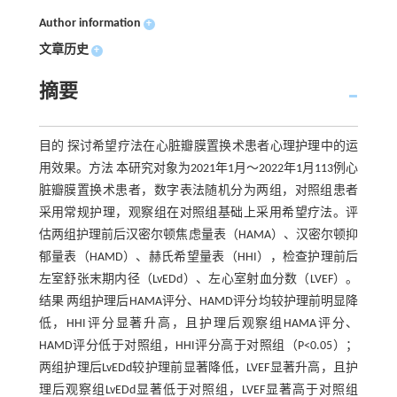
Author information
+
文章历史
+
摘要
目的 探讨希望疗法在心脏瓣膜置换术患者心理护理中的运
用效果。方法 本研究对象为2021年1月～2022年1月113例心
脏瓣膜置换术患者，数字表法随机分为两组，对照组患者
采用常规护理，观察组在对照组基础上采用希望疗法。评
估两组护理前后汉密尔顿焦虑量表（HAMA）、汉密尔顿抑
郁量表（HAMD）、赫氏希望量表（HHI），检查护理前后
左室舒张末期内径（LvEDd）、左心室射血分数（LVEF）。
结果 两组护理后HAMA评分、HAMD评分均较护理前明显降
低，HHI评分显著升高，且护理后观察组HAMA评分、
HAMD评分低于对照组，HHI评分高于对照组（P<0.05）；
两组护理后LvEDd较护理前显著降低，LVEF显著升高，且护
理后观察组LvEDd显著低于对照组，LVEF显著高于对照组