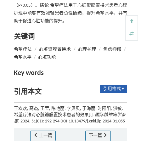
（P<0.05）。结论 希望疗法用于心脏瓣膜置换术患者心理
护理中能够有效减轻患者负性情绪，提升希望水平，并有
助于促进心脏功能的提升。
关键词
希望疗法
/
心脏瓣膜置换术
/
心理护理
/
焦虑抑郁
/
希望水平
/
心脏功能
Key words
引用格式 ▾
引用本文
王欢欢, 高杰, 王莹, 陈艳丽, 李贝贝, 于海丽, 时阳阳, 洪敏.
希望疗法对心脏瓣膜置换术患者的效果[J].
国际精神病学杂
志
, 2024, 51(01): 292-294 DOI:10.13479/j.cnki.jip.2024.01.055
上一篇
下一篇