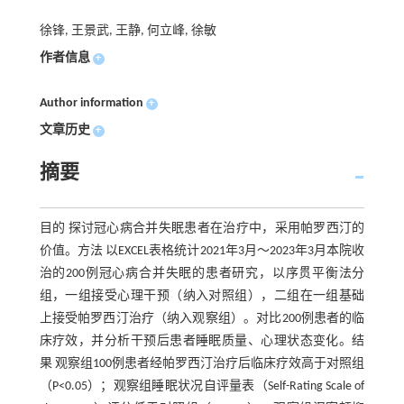
徐锋, 王景武, 王静, 何立峰, 徐敏
作者信息
+
Author information
+
文章历史
+
摘要
目的 探讨冠心病合并失眠患者在治疗中，采用帕罗西汀的
价值。方法 以EXCEL表格统计2021年3月～2023年3月本院收
治的200例冠心病合并失眠的患者研究，以序贯平衡法分
组，一组接受心理干预（纳入对照组），二组在一组基础
上接受帕罗西汀治疗（纳入观察组）。对比200例患者的临
床疗效，并分析干预后患者睡眠质量、心理状态变化。结
果 观察组100例患者经帕罗西汀治疗后临床疗效高于对照组
（P<0.05）；观察组睡眠状况自评量表（Self-Rating Scale of