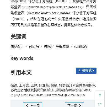
Sleep,SRSS）评分低于对照组（P<0.05）；观察组汉密顿抑
郁量表-17(Hamilton Depression Scale-17,HAMD-17)、汉密顿
焦虑量表（Hamilton Anxiety Scale,HAMA）评分低于对照组
（P<0.05）。结论在冠心病合并失眠患者治疗中选择帕罗
西汀可改善其睡眠质量及心理状态，提高整体治疗效果。
关键词
帕罗西汀
/
冠心病
/
失眠
/
睡眠质量
/
心理状态
Key words
引用格式 ▾
引用本文
徐锋, 王景武, 王静, 何立峰, 徐敏. 帕罗西汀对合并失眠的冠
心病患者睡眠及情绪的影响[J].
国际精神病学杂志
, 2024,
51(05): 1520-1523 DOI:10.13479/j.cnki.jip.2024.05.035
上一篇
下一篇