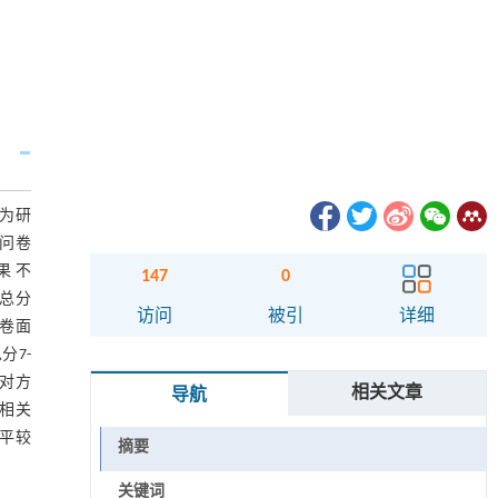
作为研
式问卷
果 不
147
0
Ⅱ总分
访问
被引
详细
问卷面
分7-
应对方
相关文章
导航
正相关
水平较
摘要
关键词