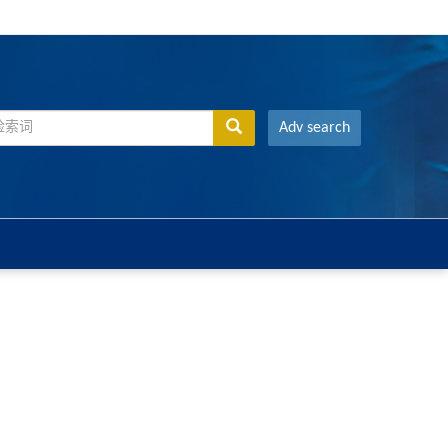
Adv search