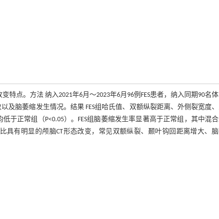
颅脑CT形态改变特点。方法 纳入2021年6月～2023年6月96例FES患者，纳入同期90名
数以及脑萎缩发生情况。结果 FES组哈氏值、双额纵裂距离、外侧裂宽度
数均低于正常组（P<0.05）。FES组脑萎缩发生率显著高于正常组，其中混
人群相比具有明显的颅脑CT形态改变，常见双额纵裂、颞叶钩回距离增大、