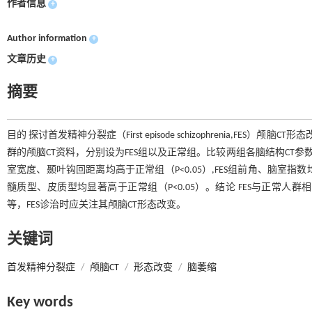
作者信息
+
Author information
+
文章历史
+
摘要
目的 探讨首发精神分裂症（First episode schizophrenia,FES）
群的颅脑CT资料，分别设为FES组以及正常组。比较两组各脑结构CT参
室宽度、颞叶钩回距离均高于正常组（P<0.05）,FES组前角、脑室指
髓质型、皮质型均显著高于正常组（P<0.05）。结论 FES与正常
等，FES诊治时应关注其颅脑CT形态改变。
关键词
首发精神分裂症
/
颅脑CT
/
形态改变
/
脑萎缩
Key words