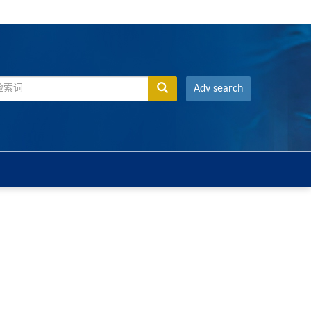
Adv search