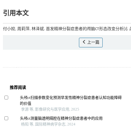
引用本文
付小姣, 周莉萍, 林泽斌. 首发精神分裂症患者的颅脑CT形态改变分析[J].
上一篇