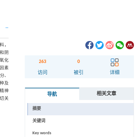
资料，
性和阴
过氧化
263
0
经多因素
访问
被引
详细
评分、
2种及
年精神
相关文章
导航
密切关
摘要
关键词
Key words