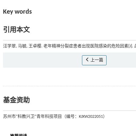
Key words
引用本文
汪学翠, 马毓, 王卓樱. 老年精神分裂症患者出现医院感染的危险因素[J].
上一篇
基金资助
苏州市”科教兴卫“青年科技项目（编号：KJXW2022051）