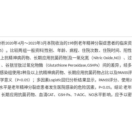
2020年4月～2023年3月本院收治的198例老年精神分裂症患者的临床
=55）。比较两组一般资料[性别、年龄、病程、住院次数、住院时间、阳
否使用2种及以上抗精神病药物、长期应用抗菌药物]及一氧化氮（Nitric Oxide,NO）、
,T-AOC）、谷胱甘肽过氧化物酶（Glutathione Peroxidase,GSHPx）间的差异，
 未感染组使用2种及以上抗精神病药物、长期应用抗菌药物占比以及PANSS
意义（P<0.05）；多因素Logistic回归分析结果显示，PANSS评分、使用
NO水平是老年精神分裂症患者发生医院感染的危险因素，P<0.05。结论 老
期应用抗菌药物、血清CAT、GSH-Px、T-AOC、NO水平影响，应予以