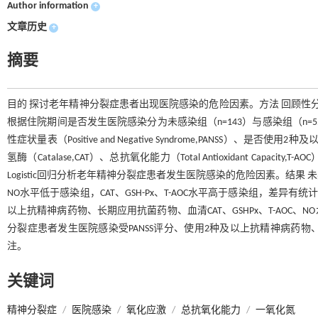
Author information
+
文章历史
+
摘要
目的 探讨老年精神分裂症患者出现医院感染的危险因素。方法 回顾性分析
根据住院期间是否发生医院感染分为未感染组（n=143）与感染组（n
性症状量表（Positive and Negative Syndrome,PANSS）、是
氢酶（Catalase,CAT）、总抗氧化能力（Total Antioxidant Capacity
Logistic回归分析老年精神分裂症患者发生医院感染的危险因素。结果
NO水平低于感染组，CAT、GSH-Px、T-AOC水平高于感染组，差异有统计学
以上抗精神病药物、长期应用抗菌药物、血清CAT、GSHPx、T-AOC、
分裂症患者发生医院感染受PANSS评分、使用2种及以上抗精神病药物、长
注。
关键词
精神分裂症
/
医院感染
/
氧化应激
/
总抗氧化能力
/
一氧化氮