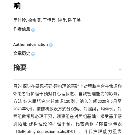
响
吴佳玲, 徐宗源, 王恒兵, 仲兵, 陈玉焕
作者信息
+
Author information
+
文章历史
+
摘要
目的 探讨在感恩拓延-建构理论基础上对膀胱癌合并焦虑抑
郁患者行护理干预对其心理状态、自我管理能力的影响。
方法 纳入膀胱癌合并焦虑120例，纳入时间2020年5月至
2023年5月，按随机数表方式分观察、对照组，均60例。对
照组做常规心理干预，观察组在对照组基础上接受基于感
恩拓延-建构理论的护理干预。比较两组抑郁自评量表
（Self-rating depression scale,SDS）、自我护理能力量表