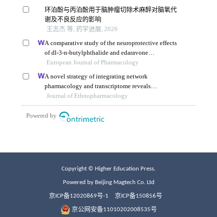
Copyright © Higher Education Press.
Powered by Beijing Magtech Co. Ltd
京ICP备12020869号-1
京ICP备150856号
京公网安备11010202008535号