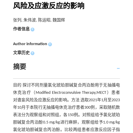
风险及应激反应的影响
张列, 朱伟波, 陈运昭, 魏国辉
作者信息
+
Author information
+
文章历史
+
摘要
目的 探讨不同剂量氯化琥珀胆碱复合丙泊酚用于无抽搐电
休克治疗（Modified Electroconvulsive Therapy,MECT）患者
对谵妄风险及应激反应的影响。方法 选取2021年1月至2023
年10月于本院行无抽搐电休克治疗患者300例，采取随机数
表法分为观察组和对照组，各150例。对照组给予氯化琥珀
胆碱复合丙泊酚0.5 mg/kg进行麻醉，观察组给予1.0 mg/kg
氯化琥珀胆碱复合丙泊酚。比较两组患者应激反应因子指