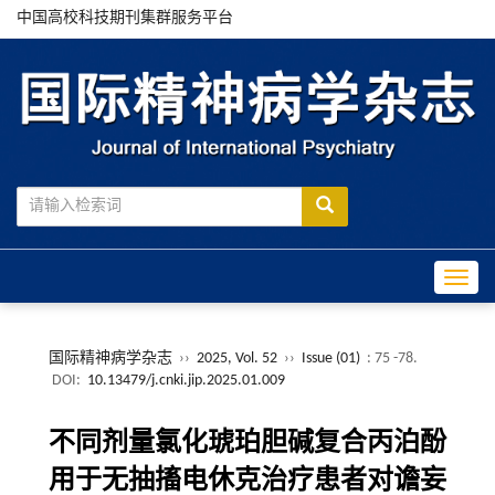
中国高校科技期刊集群服务平台
Toggle
国际精神病学杂志
››
2025, Vol. 52
››
Issue (01)
: 75 -78.
DOI:
10.13479/j.cnki.jip.2025.01.009
不同剂量氯化琥珀胆碱复合丙泊酚
用于无抽搐电休克治疗患者对谵妄