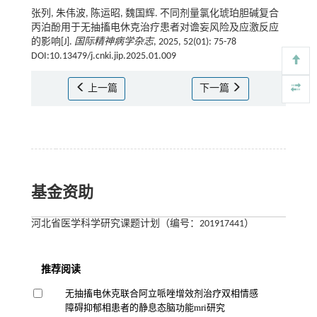
张列, 朱伟波, 陈运昭, 魏国辉. 不同剂量氯化琥珀胆碱复合
丙泊酚用于无抽搐电休克治疗患者对谵妄风险及应激反应
的影响[J].
国际精神病学杂志
, 2025, 52(01): 75-78
DOI:10.13479/j.cnki.jip.2025.01.009
上一篇
下一篇
基金资助
河北省医学科学研究课题计划（编号：201917441）