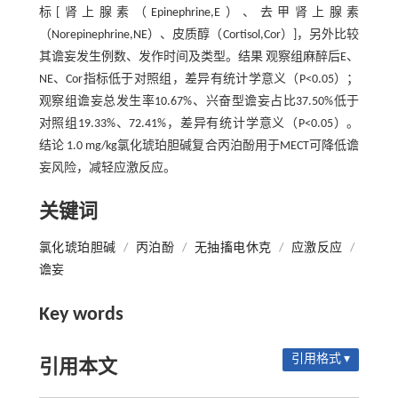
标[肾上腺素（Epinephrine,E）、去甲肾上腺素
（Norepinephrine,NE）、皮质醇（Cortisol,Cor）]，另外比较
其谵妄发生例数、发作时间及类型。结果 观察组麻醉后E、
NE、Cor指标低于对照组，差异有统计学意义（P<0.05）；
观察组谵妄总发生率10.67%、兴奋型谵妄占比37.50%低于
对照组19.33%、72.41%，差异有统计学意义（P<0.05）。
结论 1.0 mg/kg氯化琥珀胆碱复合丙泊酚用于MECT可降低谵
妄风险，减轻应激反应。
关键词
氯化琥珀胆碱
/
丙泊酚
/
无抽搐电休克
/
应激反应
/
谵妄
Key words
引用格式 ▾
引用本文