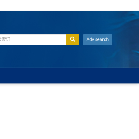
Adv search