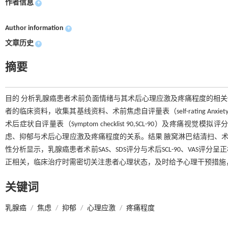
作者信息
+
Author information
+
文章历史
+
摘要
目的 分析乳腺癌患者术前负面情绪与其术后心理应激及疼痛程度的相关性。
者的临床资料，收集其基线资料、术前焦虑自评量表（self-rating Anxiety Scal
术后症状自评量表（Symptom checklist 90,SCL-90）及疼痛视觉模拟评分
虑、抑郁与术后心理应激及疼痛程度的关系。结果 腋窝淋巴结清扫、术前
性分析显示，乳腺癌患者术前SAS、SDS评分与术后SCL-90、VAS评
正相关，临床治疗时需密切关注患者心理状态，及时给予心理干预措施
关键词
乳腺癌
/
焦虑
/
抑郁
/
心理应激
/
疼痛程度