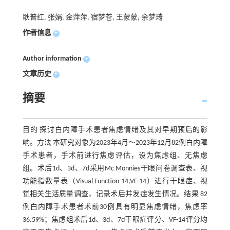
耿普红, 张娟, 金萍萍, 宿梦苍, 王蒙蒙, 余梦琦
作者信息
+
Author information
+
文章历史
+
摘要
目的 探讨白内障手术患者焦虑情绪及其对早期预后的影
响。方法 本研究对象为2023年4月～2023年12月82例白内障
手术患者，手术前进行焦虑评估，设为焦虑组、无焦虑
组。术后1d、3d、7d采用Mc Monnies干眼问卷调查表、视
功能指数量表（Visual Function-14,VF-14）进行干眼症、视
觉相关生活质量调查，记录术后并发症发生情况。结果 82
例白内障手术患者术前30例具有明显焦虑情绪，焦虑率
36.59%；焦虑组术后1d、3d、7d干眼症评分、VF-14评分均