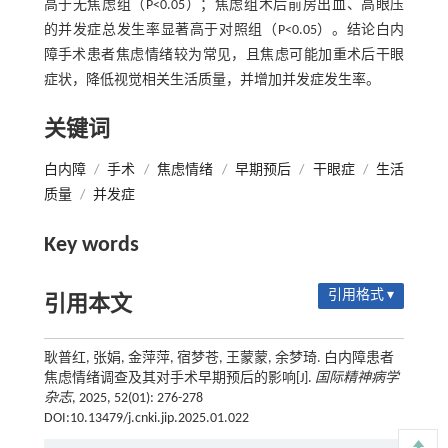
高于无焦虑组（P<0.05）；焦虑组术后前房出血、高眼压
的并发症总发生率显著高于对照组（P<0.05）。结论白内
障手术患者焦虑情绪较为常见，且焦虑可能加重术后干眼
症状，降低视觉相关生活质量，并增加并发症发生率。
关键词
白内障
/
手术
/
焦虑情绪
/
早期预后
/
干眼症
/
生活
质量
/
并发症
Key words
引用格式 ▾
引用本文
耿普红, 张娟, 金萍萍, 宿梦苍, 王蒙蒙, 余梦琦. 白内障患者
焦虑情绪调查及其对手术早期预后的影响[J].
国际精神病学
杂志
, 2025, 52(01): 276-278
DOI:10.13479/j.cnki.jip.2025.01.022