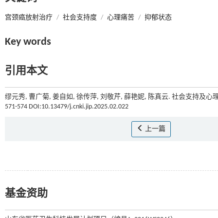
宫颈癌放射治疗
/
社会支持度
/
心理痛苦
/
抑郁状态
Key words
引用本文
缪元秀, 曹广菊, 姜自如, 徐传萍, 刘敬芹, 薛艳妮, 陈真云. 社会支持
571-574 DOI:10.13479/j.cnki.jip.2025.02.022
上一篇
基金资助