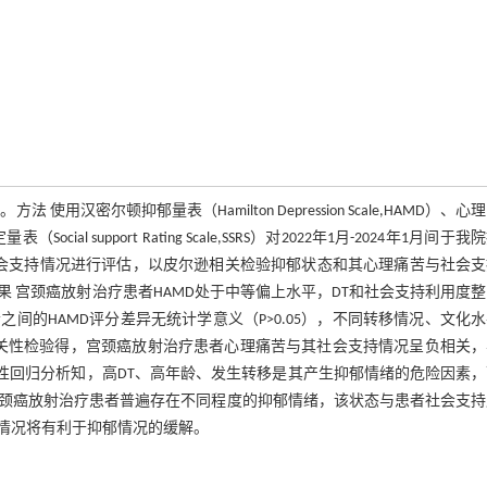
密尔顿抑郁量表（Hamilton Depression Scale,HAMD）、心
ocial support Rating Scale,SSRS）对2022年1月-2024年1月间于
社会支持情况进行评估，以皮尔逊相关检验抑郁状态和其心理痛苦与社会支
 宫颈癌放射治疗患者HAMD处于中等偏上水平，DT和社会支持利用度
的HAMD评分差异无统计学意义（P>0.05），不同转移情况、文化
逊相关性检验得，宫颈癌放射治疗患者心理痛苦与其社会支持情况呈负相关
线性回归分析知，高DT、高年龄、发生转移是其产生抑郁情绪的危险因素
 宫颈癌放射治疗患者普遍存在不同程度的抑郁情绪，该状态与患者社会支
情况将有利于抑郁情况的缓解。