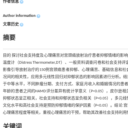
作者信息
+
Author information
+
文章历史
+
摘要
目的 探讨社会支持度及心理痛苦对宫颈癌放射治疗患者抑郁情绪的影响。方法 使用汉
温度计（Distress Thermometer,DT）、一般资料调查问卷和社会支持评定量表（S
影像引导放射治疗的150例宫颈癌患者抑郁、心理痛苦、基础信息和
况间的相关性，应用多元线性回归对抑郁状态的影响因素进行分析。结果
于中等水平，不同肿瘤分期、支付方式、家庭月收入和婚姻情况的患者之间
年龄的患者之间的HAMD评分差异有统计学意义（P<0.05），皮尔
抑郁状态呈正相关，社会支持和抑郁状态呈负相关（P<0.05），多元
文化水平和高社会支持是预防抑郁情绪的保护因素（P<0.05）。结论
心理痛苦程度等相关，重视心理痛苦的干预，帮助其改善社会支持利用
关键词