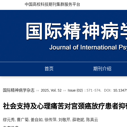
中国高校科技期刊集群服务平台
首页
期刊介绍
国际精神病学杂志
››
2025, Vol. 52
››
Issue (02)
: 571 -574.
DOI:
10.13479
社会支持及心理痛苦对宫颈癌放疗患者抑
缪元秀, 曹广菊, 姜自如, 徐传萍, 刘敬芹, 薛艳妮, 陈真云