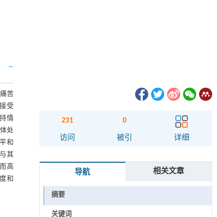
理痛苦
我院接受
持情
231
0
整体处
访问
被引
详细
水平和
，与其
，而高
相关文章
导航
持度和
摘要
关键词