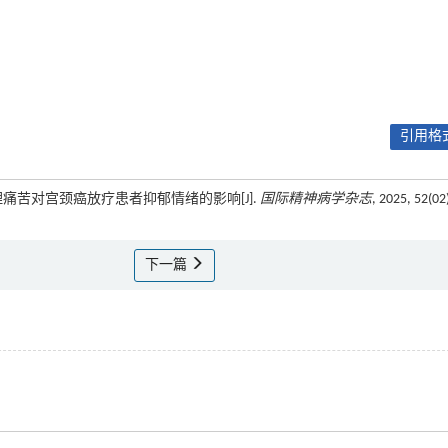
引用格式
及心理痛苦对宫颈癌放疗患者抑郁情绪的影响[J].
国际精神病学杂志
, 2025, 52(02
下一篇