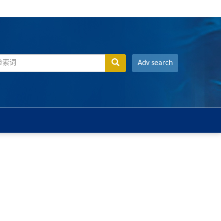
Adv search