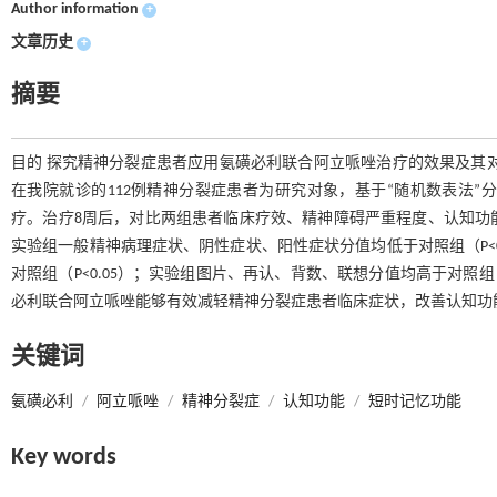
Author information
+
文章历史
+
摘要
目的 探究精神分裂症患者应用氨磺必利联合阿立哌唑治疗的效果及其对认知
在我院就诊的112例精神分裂症患者为研究对象，基于“随机数表法”
疗。治疗8周后，对比两组患者临床疗效、精神障碍严重程度、认知功能、
实验组一般精神病理症状、阴性症状、阳性症状分值均低于对照组（P<
对照组（P<0.05）；实验组图片、再认、背数、联想分值均高于对照组（
必利联合阿立哌唑能够有效减轻精神分裂症患者临床症状，改善认知功
关键词
氨磺必利
/
阿立哌唑
/
精神分裂症
/
认知功能
/
短时记忆功能
Key words