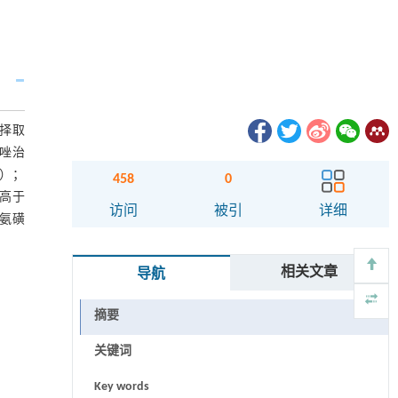
，择取
哌唑治
5）；
458
0
均高于
访问
被引
详细
 氨磺
相关文章
导航
摘要
关键词
Key words