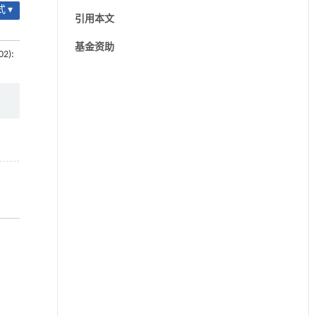
 ▾
引用本文
基金资助
02):