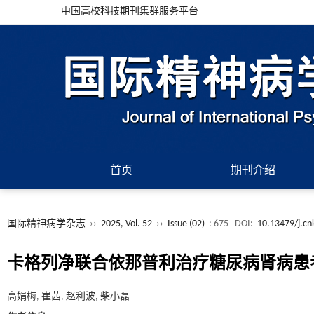
中国高校科技期刊集群服务平台
首页
期刊介绍
国际精神病学杂志
››
2025, Vol. 52
››
Issue (02)
: 675
DOI:
10.13479/j.cnk
卡格列净联合依那普利治疗糖尿病肾病患者
高娟梅, 崔茜, 赵利波, 柴小磊