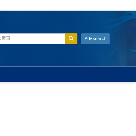
Adv search