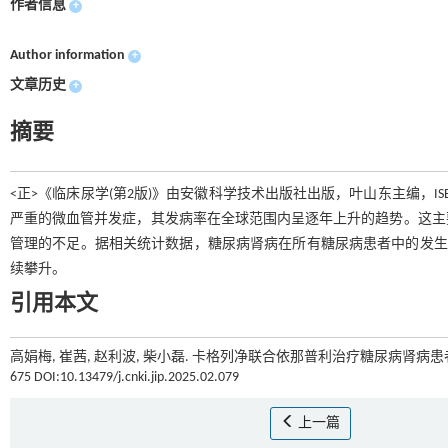
作者信息
+
Author information
+
文章历史
+
摘要
<正>《临床尿学(第2版)》由安徽科学技术出版社出版，叶山东主编，ISBN:978753
严重的微血管并发症，其发病率在全球范围内呈逐年上升的趋势。这主
管理的不足。据相关统计数据，糖尿病肾病在所有糖尿病患者中的发生率
续攀升。
引用本文
高娟梅, 崔茜, 赵利波, 柴小磊. 卡格列净联合依那普利治疗糖尿病肾病患
675 DOI:10.13479/j.cnki.jip.2025.02.079
上一篇