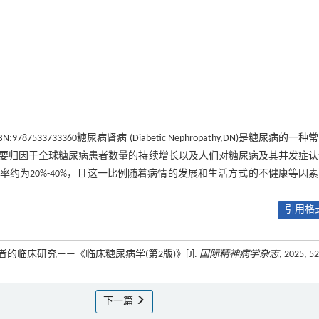
3733360糖尿病肾病 (Diabetic Nephropathy,DN)是糖尿病的一种
要归因于全球糖尿病患者数量的持续增长以及人们对糖尿病及其并发症认
约为20%-40%，且这一比例随着病情的发展和生活方式的不健康等因
引用格式
者的临床研究——《临床糖尿病学(第2版)》[J].
国际精神病学杂志
, 2025, 52
下一篇