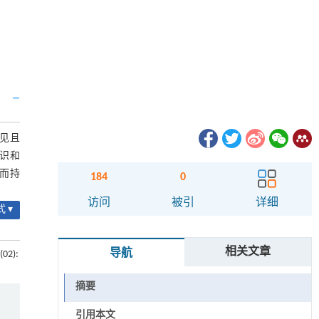
常见且
识和
素而持
184
0
访问
被引
详细
 ▾
相关文章
导航
(02):
摘要
引用本文