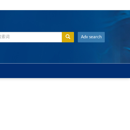
Adv search