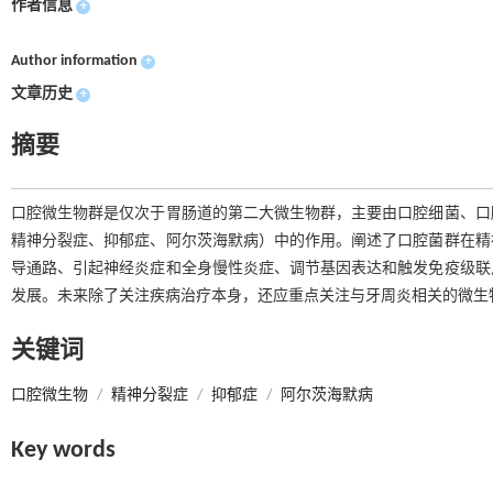
作者信息
+
Author information
+
文章历史
+
摘要
口腔微生物群是仅次于胃肠道的第二大微生物群，主要由口腔细菌、口
精神分裂症、抑郁症、阿尔茨海默病）中的作用。阐述了口腔菌群在精
导通路、引起神经炎症和全身慢性炎症、调节基因表达和触发免疫级联
发展。未来除了关注疾病治疗本身，还应重点关注与牙周炎相关的微生
关键词
口腔微生物
/
精神分裂症
/
抑郁症
/
阿尔茨海默病
Key words