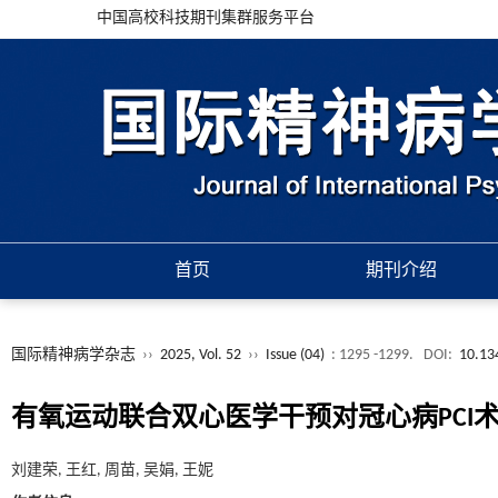
中国高校科技期刊集群服务平台
首页
期刊介绍
国际精神病学杂志
››
2025, Vol. 52
››
Issue (04)
: 1295 -1299.
DOI:
10.134
有氧运动联合双心医学干预对冠心病PCI
刘建荣, 王红, 周苗, 吴娟, 王妮