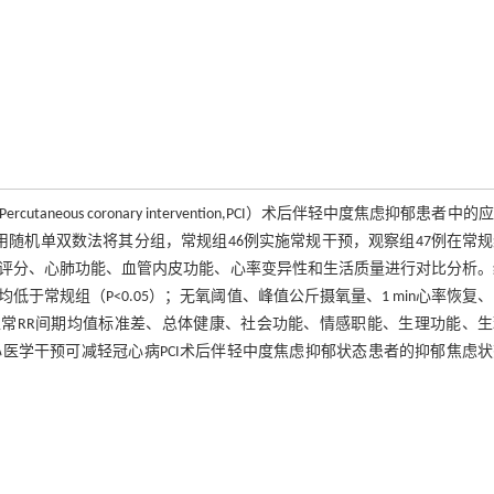
us coronary intervention,PCI）术后伴轻中度焦虑抑郁患者中的
采用随机单双数法将其分组，常规组46例实施常规干预，观察组47例在常
郁评分、心肺功能、血管内皮功能、心率变异性和生活质量进行对比分析。
常规组（P<0.05）；无氧阈值、峰值公斤摄氧量、1 min心率恢复
根、正常RR间期均值标准差、总体健康、社会功能、情感职能、生理功能、
双心医学干预可减轻冠心病PCI术后伴轻中度焦虑抑郁状态患者的抑郁焦虑