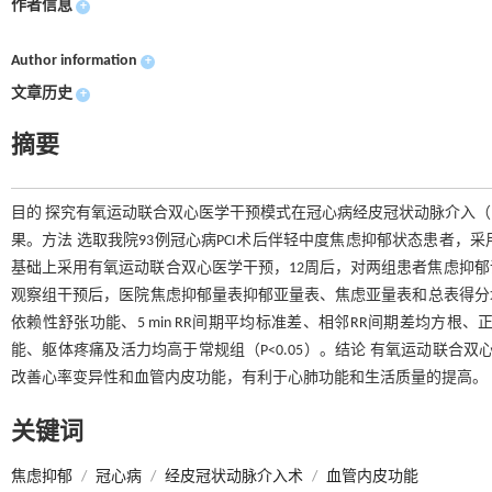
作者信息
+
Author information
+
文章历史
+
摘要
目的 探究有氧运动联合双心医学干预模式在冠心病经皮冠状动脉介入（Percutaneo
果。方法 选取我院93例冠心病PCI术后伴轻中度焦虑抑郁状态患者，
基础上采用有氧运动联合双心医学干预，12周后，对两组患者焦虑抑
观察组干预后，医院焦虑抑郁量表抑郁亚量表、焦虑亚量表和总表得分均低于
依赖性舒张功能、5 min RR间期平均标准差、相邻RR间期差均方
能、躯体疼痛及活力均高于常规组（P<0.05）。结论 有氧运动联合
改善心率变异性和血管内皮功能，有利于心肺功能和生活质量的提高。
关键词
焦虑抑郁
/
冠心病
/
经皮冠状动脉介入术
/
血管内皮功能