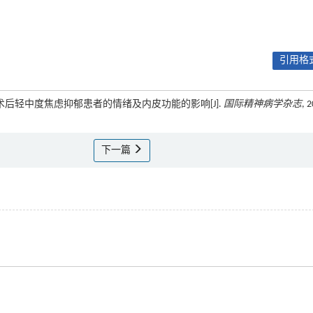
引用格式
CI术后轻中度焦虑抑郁患者的情绪及内皮功能的影响[J].
国际精神病学杂志
, 
下一篇